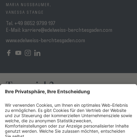
MARIA NUSSBAUMER,
VANESSA STANGE
Tel.
+49 8652 9799 197
E-Mail:
karriere@edelweiss-berchtesgaden.com
www.edelweiss-berchtesgaden.com
Traumjob?
Lieber heute als morgen.
DAS EDELWEISS SALZBURG
HOTEL EDELWEISS
MOUNTAIN RESORT IN
BERCHTESGADEN
GROSSARL