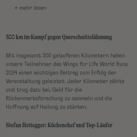
Run fand zum 10. Mal statt und
+ mehr lesen
Hettegger Hospitality -
EDELWEISS Hotels war erneut mit
dabei! Mit einer großartigen
300 km im Kampf gegen Querschnittslähmung
Mannschaftsleistung und einem
Mit insgesamt 300 gelaufenen Kilometern haben
herausragenden Einzelergebnis
unsere Teilnehmer des Wings for Life World Runs
von Stefan Hettegger haben wir
2024 einen wichtigen Beitrag zum Erfolg der
einmal mehr gezeigt, dass wir uns
Veranstaltung geleistet. Jeder Kilometer zählte
und trug dazu bei, Geld für die
für die Heilung von
Rückenmarksforschung zu sammeln und die
Querschnittslähmung einsetzen.
Hoffnung auf Heilung zu stärken.
Stefan Hettegger: Küchenchef und Top-Läufer