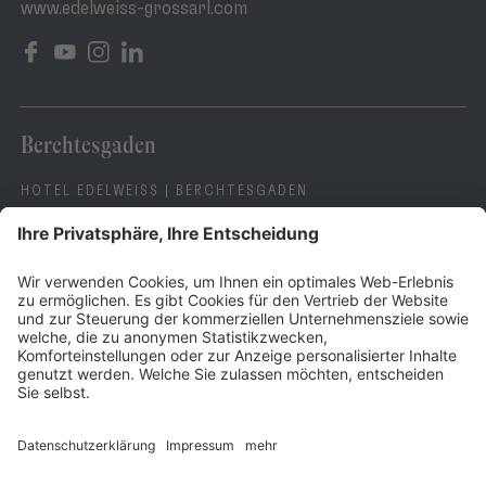
www.edelweiss-grossarl.com
Berchtesgaden
HOTEL EDELWEISS | BERCHTESGADEN
ALEXANDRA NEUHOLD,
MARIA NUSSBAUMER,
VANESSA STANGE
Tel.
+49 8652 9799 197
E-Mail:
karriere@edelweiss-berchtesgaden.com
www.edelweiss-berchtesgaden.com